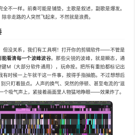
完全不一样。前奏可能是铺垫，主歌是叙述，副歌是爆发。
，除非走路的人突然飞起来，不然就是浪费。
奏
。但没关系，我们有工具啊！打开你的剪辑软件——不管是
到能看清每一个波峰波谷
。那些尖锐的波峰，就是瞬态，通
捷键M（大部分软件通用），玩命按。把所有重拍都标记出
我有时候一上午就干这一件事，按得手指抽筋。不过想想后
：别只盯着鼓点。人声的换气、突然的停顿、甚至电流的“滋
在一个吸气声上，紧接着画面里人物猛地睁眼——效果炸了。