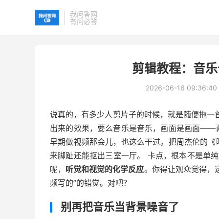
我问答网
有问必答
剪辑教程：音乐
2026-06-16 09:36:40
说真的，有多少人剪片子的时候，就是随便拖一
出来的效果，要么音乐是音乐，画面是画面——
早期做视频那会儿，也这么干过。把周杰伦的《
来脚趾还能抠出三室一厅。 卡点，根本不是单
呢，
听觉和视觉的化学反应
。你得让观众觉得，
频写的”的错觉。对吧？
别再把音乐当背景噪音了