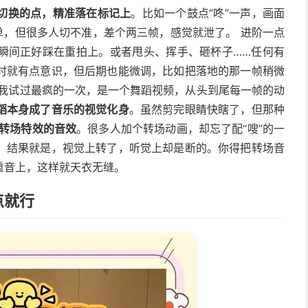
切换的点，精准落在标记上
。比如一个鼓点“咚”一声，画面
单，但很多人切不准，差个两三帧，感觉就泄了。 进阶一点
瞬间正好踩在重拍上。或者甩头、挥手、砸杯子……任何有
时就有点意识，但后期也能微调，比如把落地的那一帧稍微
？我试过最疯的一次，是一个舞蹈视频，从头到尾每一帧的动
蹈本身成了音乐的视觉化身
。虽然剪完眼睛快瞎了，但那种
转场特效的音效
。很多人加个转场动画，却忘了配“嗖”的一
，结果就是，视觉上转了，听觉上却是断的。你得把转场音
重音上，这样就天衣无缝。
点就行