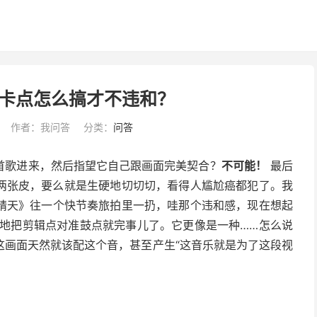
卡点怎么搞才不违和？
作者：我问答
分类：
问答
首歌进来，然后指望它自己跟画面完美契合？
不可能！
最后
两张皮，要么就是生硬地切切切，看得人尴尬癌都犯了。我
晴天》往一个快节奏旅拍里一扔，哇那个违和感，现在想起
纯地把剪辑点对准鼓点就完事儿了。它更像是一种……怎么说
这画面天然就该配这个音，甚至产生“这音乐就是为了这段视