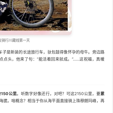
发骑行川藏线第一天
车子是新装的长途旅行车，驮包鼓得像怀孕的母牛。旁边路
点点头，他来了句：“能活着回来就成。”……这祝福，真暖
150公里
。听数字好像还行，对吧？可这2150公里，要
累
海拔。啥概念？相当于你从海平面直接骑上珠穆朗玛峰，再