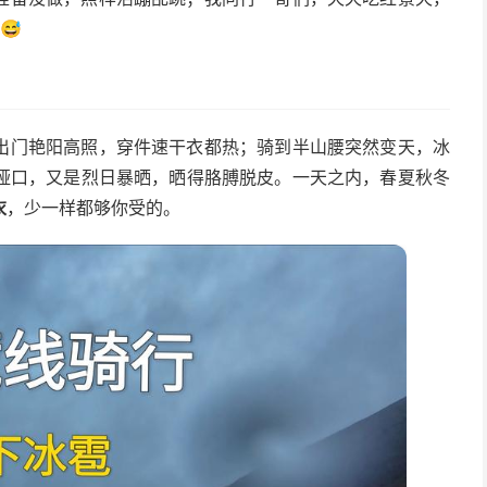
😅
出门艳阳高照，穿件速干衣都热；骑到半山腰突然变天，冰
垭口，又是烈日暴晒，晒得胳膊脱皮。一天之内，春夏秋冬
衣
，少一样都够你受的。