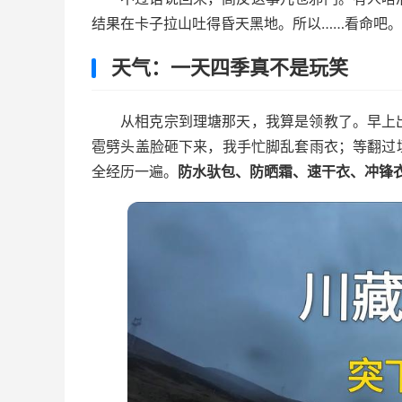
结果在卡子拉山吐得昏天黑地。所以……看命吧。
天气：一天四季真不是玩笑
从相克宗到理塘那天，我算是领教了。早上
雹劈头盖脸砸下来，我手忙脚乱套雨衣；等翻过
全经历一遍。
防水驮包、防晒霜、速干衣、冲锋