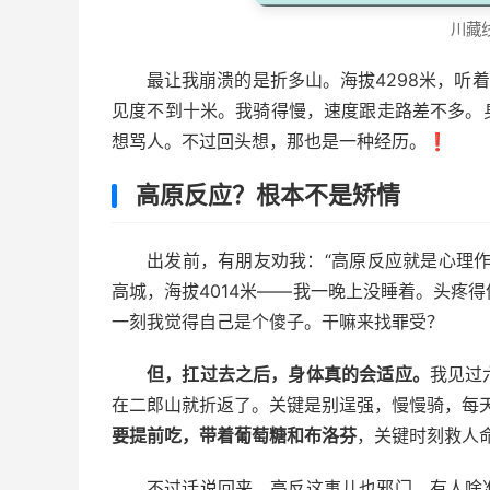
川藏
最让我崩溃的是折多山。海拔4298米，听
见度不到十米。我骑得慢，速度跟走路差不多。
想骂人。不过回头想，那也是一种经历。❗
高原反应？根本不是矫情
出发前，有朋友劝我：“高原反应就是心理
高城，海拔4014米——我一晚上没睡着。头疼
一刻我觉得自己是个傻子。干嘛来找罪受？
但，扛过去之后，身体真的会适应。
我见过
在二郎山就折返了。关键是别逞强，慢慢骑，每天
要提前吃，带着葡萄糖和布洛芬
，关键时刻救人
不过话说回来，高反这事儿也邪门。有人啥