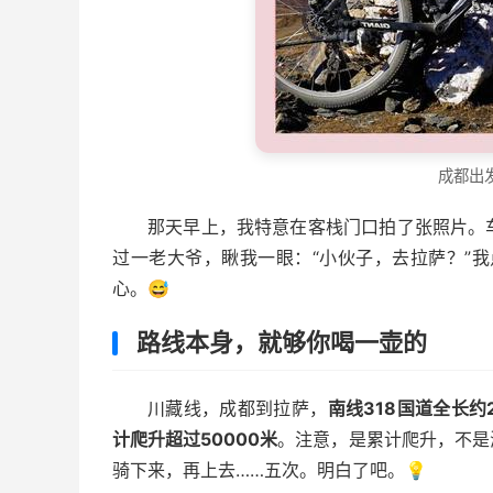
成都出
那天早上，我特意在客栈门口拍了张照片。
过一老大爷，瞅我一眼：“小伙子，去拉萨？”我
心。😅
路线本身，就够你喝一壶的
川藏线，成都到拉萨，
南线318国道全长约2
计爬升超过50000米
。注意，是累计爬升，不是
骑下来，再上去……五次。明白了吧。💡