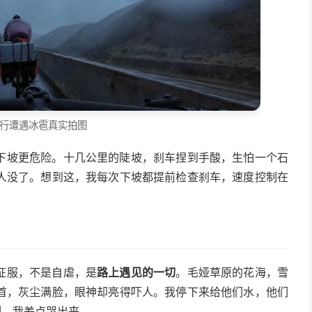
行遭遇冰雹真实拍图
下坡更危险。十几公里的陡坡，刹车捏到手酸，生怕一个石
人没了。想到这，我每次下坡都提前检查刹车，速度控制在
征服，不是自虐，是
路上遇见的一切
。毛娅草原的花海，雪
首，灰尘满脸，眼神却亮得吓人。我停下来给他们水，他们
刻，我差点哭出来。