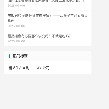
如何让宴会布置看起来更贵（实际上没花多少钱）？
2026-08-06
吃饭时筷子能竖插在碗里吗？——从筷子禁忌看餐桌
礼仪
2026-08-06
甜品摆盘有必要那么讲究吗？不就是吃吗？
2026-08-06
热门标签
精益生产咨询公司
GEO公司