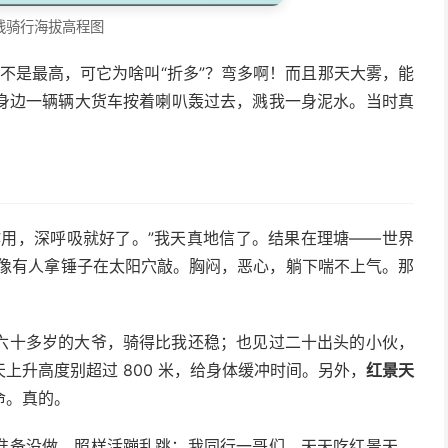
线骑行海拔高程图
着不是最高，可它为啥叫“折多”？弯多啊！而且那天大雾，能
身边一辆辆大货车按着喇叭轰过去，溅我一身泥水。当时真
作用，深呼吸就好了。”我天真地信了。结果在理塘——世界
得像有人拿锤子在太阳穴敲。胸闷，恶心，躺下喘不上气。那
六十多岁的大爷，骑得比我还稳；也见过二十出头的小伙，
上升高度别超过 800 米，给身体缓冲时间。另外，
红景天
命。真的。
准备没做，照样活蹦乱跳；我同行一哥们，天天吃红景天，