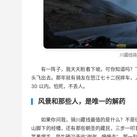
川藏线骑
有一阵子，我天天盼着下坡。可你知道吗？
头飞出去。那年就有骑友在怒江七十二拐摔车，
30 以内。怕死，不丢人。
风景和那些人，是唯一的解药
如果你问我，骑川藏线最值的是什么？不是
山脚下的经幡，还有那些朝圣的藏民，三步一叩
笑着摆手，用生硬汉语说“谢谢，慢慢走”。那一