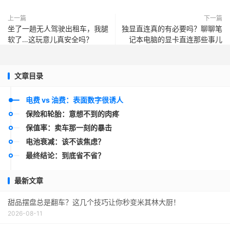
上一篇
下一篇
坐了一趟无人驾驶出租车，我腿
独显直连真的有必要吗？聊聊笔
软了…这玩意儿真安全吗？
记本电脑的显卡直连那些事儿
文章目录
电费 vs 油费：表面数字很诱人
保险和轮胎：意想不到的肉疼
保值率：卖车那一刻的暴击
电池衰减：该不该焦虑？
最终结论：到底省不省？
最新文章
甜品摆盘总是翻车？这几个技巧让你秒变米其林大厨！
2026-08-11