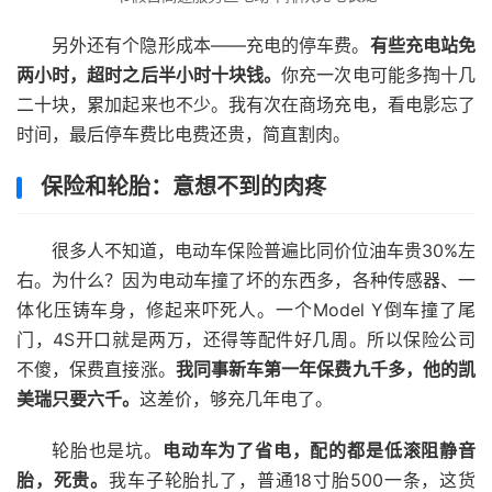
另外还有个隐形成本——充电的停车费。
有些充电站免
两小时，超时之后半小时十块钱。
你充一次电可能多掏十几
二十块，累加起来也不少。我有次在商场充电，看电影忘了
时间，最后停车费比电费还贵，简直割肉。
保险和轮胎：意想不到的肉疼
很多人不知道，电动车保险普遍比同价位油车贵30%左
右。为什么？因为电动车撞了坏的东西多，各种传感器、一
体化压铸车身，修起来吓死人。一个Model Y倒车撞了尾
门，4S开口就是两万，还得等配件好几周。所以保险公司
不傻，保费直接涨。
我同事新车第一年保费九千多，他的凯
美瑞只要六千。
这差价，够充几年电了。
轮胎也是坑。
电动车为了省电，配的都是低滚阻静音
胎，死贵。
我车子轮胎扎了，普通18寸胎500一条，这货