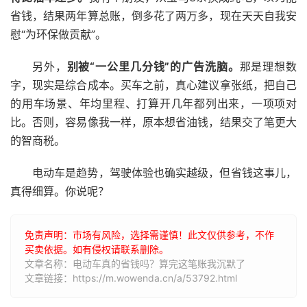
省钱，结果两年算总账，倒多花了两万多，现在天天自我安
慰“为环保做贡献”。
另外，
别被“一公里几分钱”的广告洗脑。
那是理想数
字，现实是综合成本。买车之前，真心建议拿张纸，把自己
的用车场景、年均里程、打算开几年都列出来，一项项对
比。否则，容易像我一样，原本想省油钱，结果交了笔更大
的智商税。
电动车是趋势，驾驶体验也确实越级，但省钱这事儿，
真得细算。你说呢？
免责声明：市场有风险，选择需谨慎！此文仅供参考，不作
买卖依据。如有侵权请联系删除。
文章名称：电动车真的省钱吗？算完这笔账我沉默了
文章链接：https://m.wowenda.cn/a/53792.html