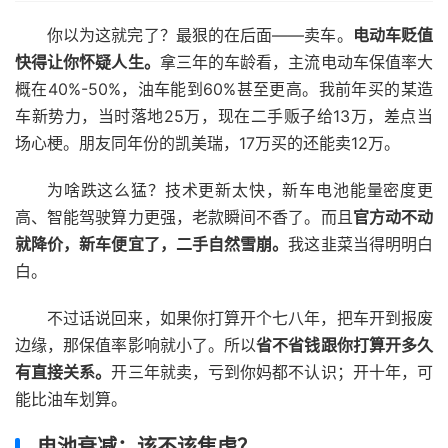
你以为这就完了？最狠的在后面——卖车。
电动车贬值
快得让你怀疑人生。
拿三年的车龄看，主流电动车保值率大
概在40%-50%，油车能到60%甚至更高。我前年买的某造
车新势力，当时落地25万，现在二手贩子给13万，差点当
场心梗。朋友同年份的凯美瑞，17万买的还能卖12万。
为啥跌这么猛？技术更新太快，新车电池能量密度更
高、智能驾驶算力更强，老款瞬间不香了。而且
官方动不动
就降价，新车便宜了，二手自然雪崩。
我这韭菜当得明明白
白。
不过话说回来，如果你打算开个七八年，把车开到报废
边缘，那保值率影响就小了。所以
省不省钱跟你打算开多久
有直接关系。
开三年就卖，亏到你妈都不认识；开十年，可
能比油车划算。
电池衰减：该不该焦虑？