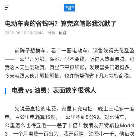

电动车真的省钱吗？算完这笔账我沉默了
2026-06-10 00:32:44
分类：
问答
前阵子想换车，看了一圈电动车。销售吹得天花乱坠
——一公里几分钱，保养几乎不要钱，听得人热血沸腾。可
我这人天生爱较真，真坐下来算细账，发现里头门道挺多。
今天就跟大伙儿掰扯掰扯，也许能帮你省下几万块智商税。
电费 vs 油费：表面数字很诱人
先说最直接的电费。家里有充电桩，晚上三毛多一度
电，百公里电耗算15度，一公里不到5分钱。对比油车，一
公里怎么也得五毛——
差了十倍！
我朋友开特斯拉Model
3，一个月电费一百出头，我开迈腾，油费小一千，他每次