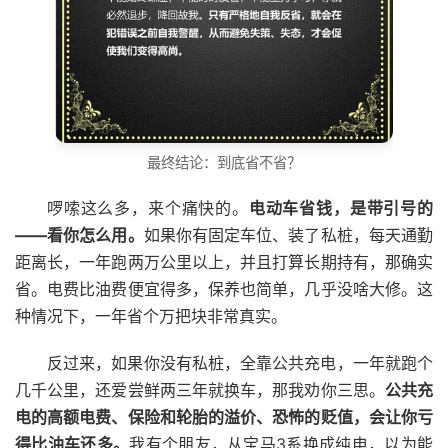
最终结论：到底省不省？
啰嗦这么多，来个痛快的。
电动车省钱，是带引号的
——看你怎么用。
如果你有固定车位、装了私桩，每天通勤
距离长，一年跑两万公里以上，并且打算长期持有，那确实
省。电费比油费便宜得多，保养也简单，几乎没啥大修。这
种情况下，一年省个万把块非常真实。
反过来，如果你没有私桩，全靠公共充电，一年就跑个
几千公里，还爱尝鲜两三年就换车，那我劝你三思。
公共充
电的高额电费、保险和轮胎的溢价、恐怖的贬值，会让你亏
得比油车还多。
我有个朋友，从宝马3系换成纯电，以为能